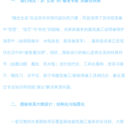
一、 核心理念：从“女巫”到“修复专家”的象征转换
“概念女巫”在这里并非指代超自然力量，而是借用了其传统形象
中“智慧”、“技艺”与“转化”的隐喻。在家政服务的建筑施工或维修维护
场景中（如墙面修补、水电改造、家具修复等），服务提供者正是现
代生活中的“修复魔法师”。因此，图标设计的核心是将女巫的经典符
号（如魔法帽、魔杖、药水瓶）进行现代化、工具化重构，使其与卷
尺、螺丝刀、水平仪、刷子等建筑施工/家政维修工具相结合，象征通
过专业知识和技能“施法”解决家居问题。
二、 图标体系大纲设计：结构化与场景化
一套完整的矢量图标库应覆盖家政建筑施工服务的全流程。大纲