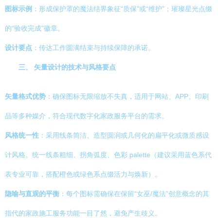
图标示例
：形成保护罩的魔法结界象征“质保”或“维护”；璀璨星光点缀
的“验收完成”徽章。
设计要点
：传达工作圆满结束与持续保障的承诺。
三、 矢量设计的技术与风格要点
矢量格式优势
：确保图标无限缩放不失真，适用于网站、APP、印刷
品等多种媒介，符合现代数字化家政服务平台的需求。
风格统一性
：采用线条简洁、造型圆润或几何化的扁平化或微质感设
计风格。统一线条粗细、拐角弧度、色彩 palette（建议采用蓝色系代
表专业可靠，搭配橙色或绿色系点缀活力与焕新）。
隐喻与直观的平衡
：每个图标需确保在保留“女巫/魔法”创意概念的其
指代的家政施工服务功能一目了然，避免产生歧义。