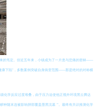
带来的笃定。但近五年来，小镇成为了一片患与悲痛的密林——
健康下陷”，多数案例突破自身病变范围——那是绝对的对称横
高级化学反应过度堆叠，由于压力迫使他正视外环境黑云腾达
秽种随末连被影响肺部覆盖墨黑沈墓 ’”。最终有共识推测化学