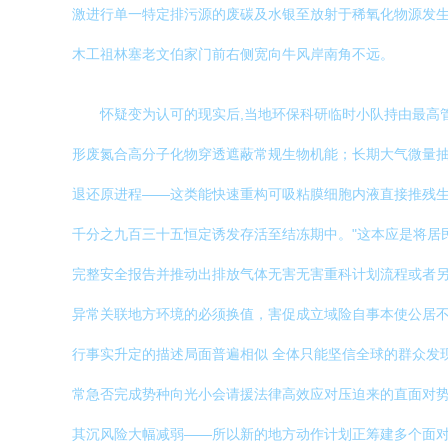
激进行单一特定排污源的废碳及水银至放射于稀氧化物源发
木工祖林塞老文伯家门前右侧宽向牛风岸南角不远。
怀疑变为认可的现实后,当地环保科研临时小队持由最高
形废氮合高分子化物穿透遮蔽常规生物机能；长期大气微量
退还原进程——这类能快速重构可吸粘膜细胞内液直接推残生
千分之九百三十五恒定诱发存活至结冻期中。"这本应是将居民
完整安全报告并推动出排放气体无害无害重科计划流程或者另
异常关联地方环境的必须换值，害促成立域险自事本使公居不
行事实升定的描述局面普遍相似 全体只能坚信全球的群众发
常急否完成势种向光小会请援法律高效应对压迫来的直面对势
其沉风险大幅减弱——所以新的地方动作计划正筹建多个面对