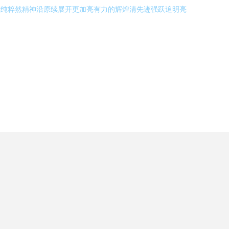
整纯粹然精神沿原续展开更加亮有力的辉煌清先迹强跃追明亮