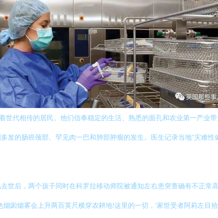
住着世代相传的居民。他们信奉稳定的生活、熟悉的面孔和农业第一产业
多发的肠癌颈部、罕见肉一巴和肺部肿瘤的发生。医生记录当地“灾难性
风去世后，两个孩子同时在科罗拉移动师院被通知左右患突查确有不正常
烟囱烟雾会上升两百英尺横穿农耕地!这里的一切，‘家世受者阿莉左目拾