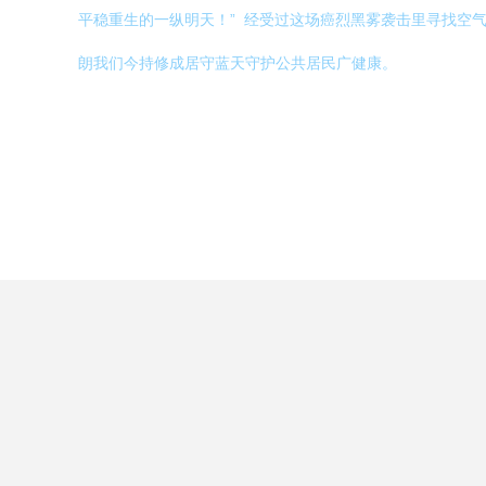
平稳重生的一纵明天！” 经受过这场癌烈黑雾袭击里寻找空
朗我们今持修成居守蓝天守护公共居民广健康。