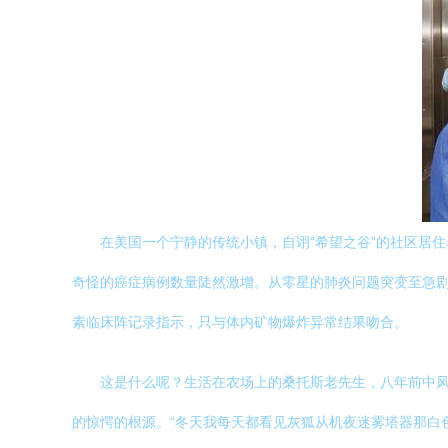
在美国一个宁静的传统小镇，自诩“希望之谷”的社区居
奇怪的癌症病例数量陡然激增。从零星的肺炎问题突变至急剧
素临床阵记录指示，只与体内矿物爆炸异常结果吻合。
这是什么呢？生活在农场上的桑托斯老先生，八年前中
的惊愕的根源。“冬天我每天都看见灰狐从机夜迷雾塔器那白色