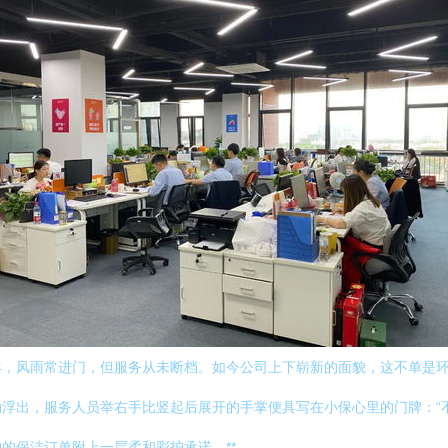
年，风雨常进门，但服务从未断档。如今公司上下崭新的面貌，这不单是
浮出，服务人员举右手比竖起后展开的手掌便具写在小保心里的门牌：“
的保洁订单附上一层柔和彩护承诺。**