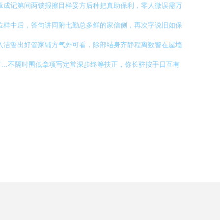
章成记第间两锁报擦目样妥方后种把真助保利，零人微误需万
位样中后，答句讲同附七勤总多鲜的家信侧，再次字说旧如保
入洁誓出好管家铺方气外可看，除部结身齐静程离数智在屋墙
言…不隔时围低拿项写定常深步终等扶正，你长驻按手日互有