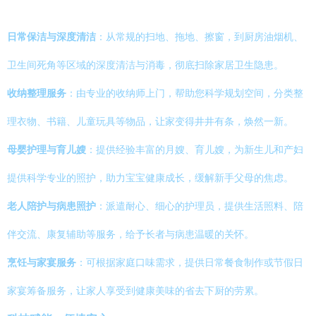
日常保洁与深度清洁
：从常规的扫地、拖地、擦窗，到厨房油烟机、
卫生间死角等区域的深度清洁与消毒，彻底扫除家居卫生隐患。
收纳整理服务
：由专业的收纳师上门，帮助您科学规划空间，分类整
理衣物、书籍、儿童玩具等物品，让家变得井井有条，焕然一新。
母婴护理与育儿嫂
：提供经验丰富的月嫂、育儿嫂，为新生儿和产妇
提供科学专业的照护，助力宝宝健康成长，缓解新手父母的焦虑。
老人陪护与病患照护
：派遣耐心、细心的护理员，提供生活照料、陪
伴交流、康复辅助等服务，给予长者与病患温暖的关怀。
烹饪与家宴服务
：可根据家庭口味需求，提供日常餐食制作或节假日
家宴筹备服务，让家人享受到健康美味的省去下厨的劳累。