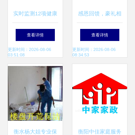
实时监测12项健康
感恩回馈，豪礼相
指标 欧美家庭健康
送——科恩电器皖
查看详情
查看详情
产品的火爆与未来
中总裁签售引爆家
更新时间：2026-08-06
更新时间：2026-08-06
03:51:08
08:34:53
趋势
庭服务抢购热潮
衡水杨大姐专业保
衡阳中佳家庭服务